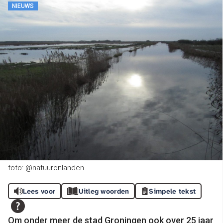
NIEUWS
foto: @natuuronlanden
Lees voor
Uitleg woorden
Simpele tekst
Om onder meer de stad Groningen ook over 25 jaar