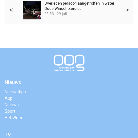
Overleden persoon aangetroffen in water
<
>
Oude Winschoterdiep
23:53 - 29 juli
Nieuws
Nieuwstips
App
Nieuws
Sport
Het Weer
TV