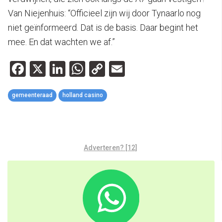
Van Niejenhuis: “Officieel zijn wij door Tynaarlo nog
niet geïnformeerd. Dat is de basis. Daar begint het
mee. En dat wachten we af.”
Facebook
X
LinkedIn
WhatsApp
Copy
Email
Link
gemeenteraad
holland casino
Adverteren? [12]