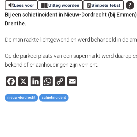
Lees voor
Uitleg woorden
Simpele tekst
Bij een schietincident in Nieuw-Dordrecht (bij Emmen)
Drenthe.
De man raakte lichtgewond en werd behandeld in de amb
Op de parkeerplaats van een supermarkt werd daarop ee
bekend of er aanhoudingen zijn verricht.
Facebook
X
LinkedIn
WhatsApp
Copy
Email
Link
nieuw-dordrecht
schietincident