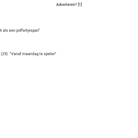
Adverteren? [1]
it als een poffertjespan”
(29): “Vanaf maandag te spelen”