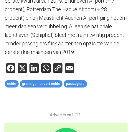
eerste kwartaal van 2019: Eindhoven Airport (+ 7
procent), Rotterdam The Hague Airport (+ 28
procent) en bij Maastricht Aachen Airport ging het om
meer dan een verdubbeling. Alleen de nationale
luchthaven (Schiphol) bleef met ruim twintig procent
minder passagiers flink achter, ten opzichte van de
eerste drie maanden van 2019.
Facebook
X
LinkedIn
WhatsApp
Copy
Email
Link
eelde
groningen airport eelde
passagiers
Adverteren? [12]