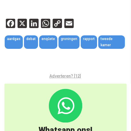
Facebook
X
LinkedIn
WhatsApp
Copy
Email
Link
aardgas
debat
enqûete
groningen
rapport
tweede
kamer
Adverteren? [12]
Whatsapp ons!