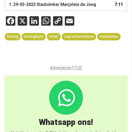
1. 29-03-2023 Stadsimker Marjolein de Jong
7:11
Facebook
X
LinkedIn
WhatsApp
Copy
Email
Link
honing
honingbijen
imker
oog ochtendshow
stadsimker
Adverteren? [12]
Whatsapp ons!