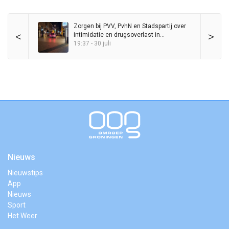
Zorgen bij PVV, PvhN en Stadspartij over
<
>
intimidatie en drugsoverlast in
binnenstad
19:37 - 30 juli
Nieuws
Nieuwstips
App
Nieuws
Sport
Het Weer