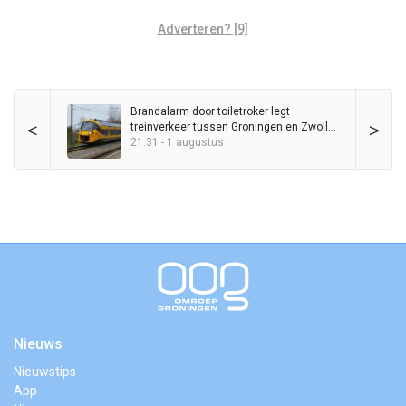
Adverteren? [9]
Brandalarm door toiletroker legt
<
>
treinverkeer tussen Groningen en Zwolle
kort stil
21:31 - 1 augustus
Nieuws
Nieuwstips
App