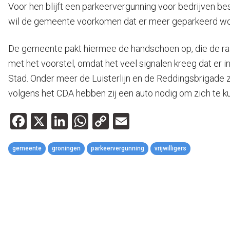
Voor hen blijft een parkeervergunning voor bedrijven be
wil de gemeente voorkomen dat er meer geparkeerd w
De gemeente pakt hiermee de handschoen op, die de raad
met het voorstel, omdat het veel signalen kreeg dat er 
Stad. Onder meer de Luisterlijn en de Reddingsbrigade zo
volgens het CDA hebben zij een auto nodig om zich te 
Facebook
X
LinkedIn
WhatsApp
Copy
Email
Link
gemeente
groningen
parkeervergunning
vrijwilligers