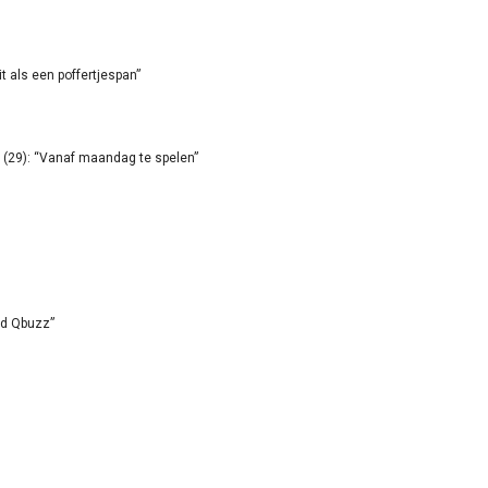
it als een poffertjespan”
(29): “Vanaf maandag te spelen”
id Qbuzz”