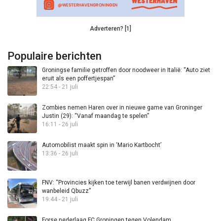
Adverteren? [1]
Populaire berichten
Groningse familie getroffen door noodweer in Italië: “Auto ziet
eruit als een poffertjespan”
22:54 - 21 juli
Zombies nemen Haren over in nieuwe game van Groninger
Justin (29): “Vanaf maandag te spelen”
16:11 - 26 juli
Automobilist maakt spin in ‘Mario Kartbocht’
13:36 - 26 juli
FNV: “Provincies kijken toe terwijl banen verdwijnen door
wanbeleid Qbuzz”
19:44 - 21 juli
Forse nederlaag FC Groningen tegen Volendam