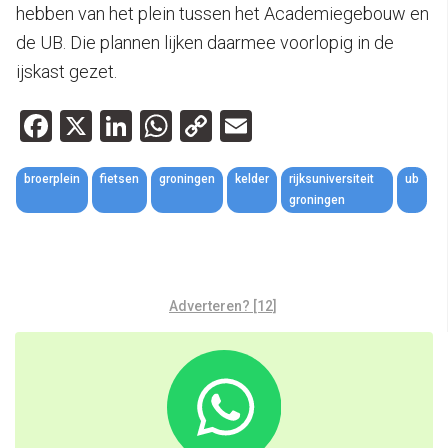
hebben van het plein tussen het Academiegebouw en
de UB. Die plannen lijken daarmee voorlopig in de
ijskast gezet.
Facebook
X
LinkedIn
WhatsApp
Copy
Email
Link
broerplein
fietsen
groningen
kelder
rijksuniversiteit
ub
groningen
Adverteren? [12]