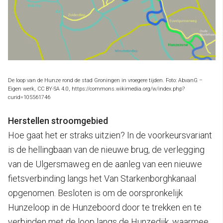
De loop van de Hunze rond de stad Groningen in vroegere tijden. Foto: AbvanG –
Eigen werk, CC BY-SA 4.0, https://commons.wikimedia.org/w/index.php?
curid=105561746
Herstellen stroomgebied
Hoe gaat het er straks uitzien? In de voorkeursvariant
is de hellingbaan van de nieuwe brug, de verlegging
van de Ulgersmaweg en de aanleg van een nieuwe
fietsverbinding langs het Van Starkenborghkanaal
opgenomen. Besloten is om de oorspronkelijk
Hunzeloop in de Hunzeboord door te trekken en te
verbinden met de loop langs de Hunzedijk, waarmee