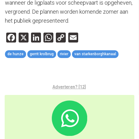
wanneer de ligplaats voor scheepvaart is opgeheven,
vergroend. De plannen worden komende zomer aan
het publiek gepresenteerd.
Facebook
X
LinkedIn
WhatsApp
Copy
Email
Link
de hunze
gerrit krolbrug
rivier
van starkenborghkanaal
Adverteren? [12]