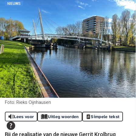
NIEUWS
Foto: Rieks Oijnhausen
Lees voor
Uitleg woorden
Simpele tekst
Bij de realisatie van de nieuwe Gerrit Krolbrug