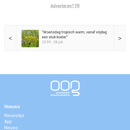
Adverteren? [9]
“Woensdag tropisch warm, vanaf vrijdag
<
>
een stuk koeler”
23:59 - 28 juli
Nieuws
Nieuwstips
App
Nieuws