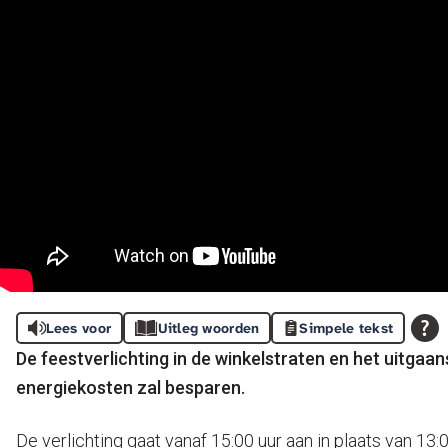
Lees voor
Uitleg woorden
Simpele tekst
De feestverlichting in de winkelstraten en het uitgaa
energiekosten zal besparen.
De verlichting gaat vanaf 15:00 uur aan in plaats van 13