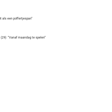
it als een poffertjespan”
(29): “Vanaf maandag te spelen”