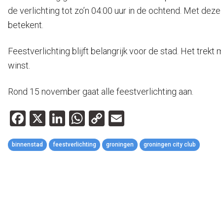
de verlichting tot zo’n 04:00 uur in de ochtend. Met de
betekent.
Feestverlichting blijft belangrijk voor de stad. Het t
winst.
Rond 15 november gaat alle feestverlichting aan.
Facebook
X
LinkedIn
WhatsApp
Copy
Email
Link
binnenstad
feestverlichting
groningen
groningen city club