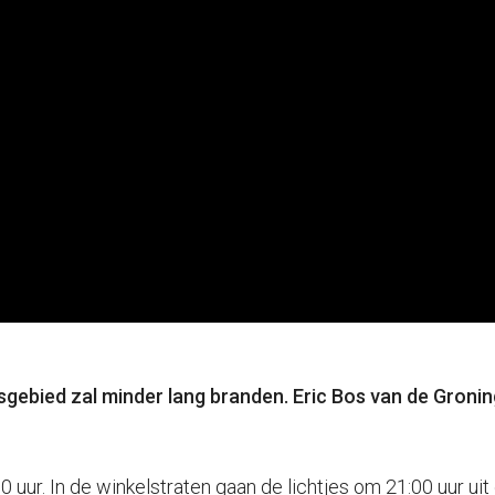
nsgebied zal minder lang branden. Eric Bos van de Gronin
:00 uur. In de winkelstraten gaan de lichtjes om 21:00 uur 