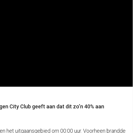
gen City Club geeft aan dat dit zo’n 40% aan
uit en het uitgaansgebied om 00:00 uur. Voorheen brandde