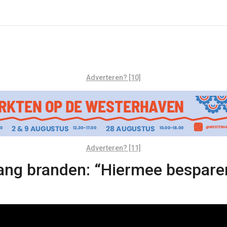
Adverteren? [10]
Adverteren? [11]
lang branden: “Hiermee bespare