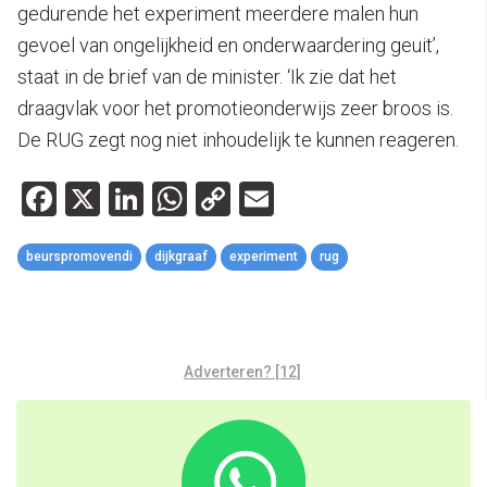
gedurende het experiment meerdere malen hun
gevoel van ongelijkheid en onderwaardering geuit’,
staat in de brief van de minister. ‘Ik zie dat het
draagvlak voor het promotieonderwijs zeer broos is.
De RUG zegt nog niet inhoudelijk te kunnen reageren.
Facebook
X
LinkedIn
WhatsApp
Copy
Email
Link
beurspromovendi
dijkgraaf
experiment
rug
Adverteren? [12]