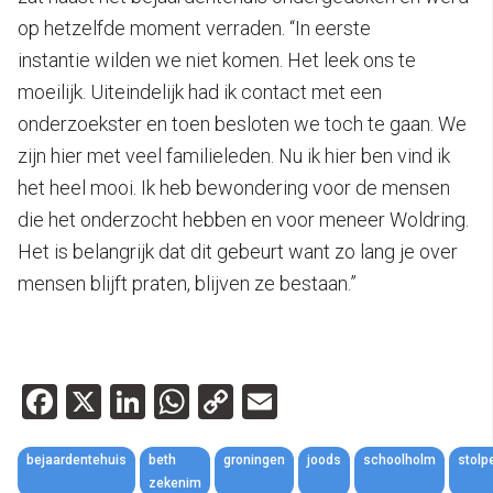
op hetzelfde moment verraden. “In eerste
instantie wilden we niet komen. Het leek ons te
moeilijk. Uiteindelijk had ik contact met een
onderzoekster en toen besloten we toch te gaan. We
zijn hier met veel familieleden. Nu ik hier ben vind ik
het heel mooi. Ik heb bewondering voor de mensen
die het onderzocht hebben en voor meneer Woldring.
Het is belangrijk dat dit gebeurt want zo lang je over
mensen blijft praten, blijven ze bestaan.”
Facebook
X
LinkedIn
WhatsApp
Copy
Email
Link
bejaardentehuis
beth
groningen
joods
schoolholm
stolp
zekenim