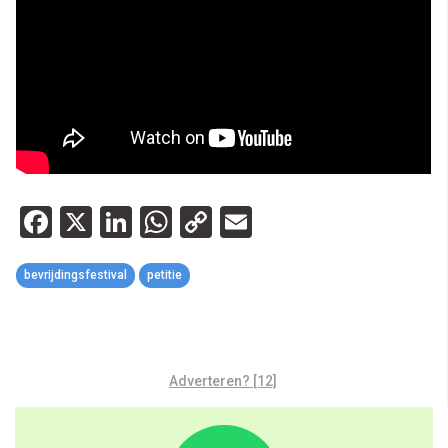
Facebook
X
LinkedIn
WhatsApp
Copy
Email
Link
bevrijdingsfestival
petitie
Adverteren? [12]