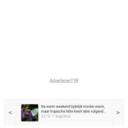
Adverteren? [9]
Na warm weekend tijdelijk minder warm,
<
>
maar tropische hitte keert later volgende
week terug
22:10 - 7 augustus