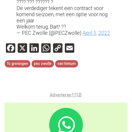
???? ??? ?????? ?
De verdediger tekent een contract voor
komend seizoen, met een optie voor nog
een jaar.
Welkom terug, Bart! ??
— PEC Zwolle (@PECZwolle)
April 5, 2022
Facebook
X
LinkedIn
WhatsApp
Copy
Email
Link
fc groningen
pec zwolle
van hintum
Adverteren? [12]