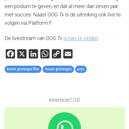
een podium te geven, en dat al meer dan zeven jaar
met succes. Naast
OOG Tv
is de uitreiking ook live te
volgen via Platform F.
De livestream van
OOG Tv
is hier te vinden
.
Facebook
X
LinkedIn
WhatsApp
Copy
Email
Link
beste groninger film
forum groningen
prijs
Adverteren? [12]