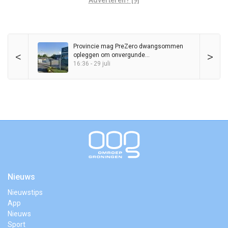
Provincie mag PreZero dwangsommen
<
>
opleggen om onvergunde
sorteerinstallatie
16:36 - 29 juli
Nieuws
Nieuwstips
App
Nieuws
Sport