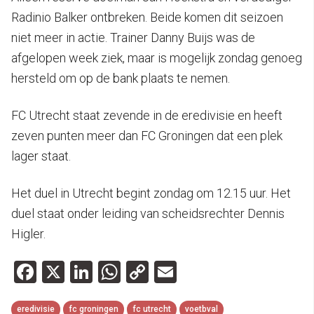
Radinio Balker ontbreken. Beide komen dit seizoen
niet meer in actie. Trainer Danny Buijs was de
afgelopen week ziek, maar is mogelijk zondag genoeg
hersteld om op de bank plaats te nemen.
FC Utrecht staat zevende in de eredivisie en heeft
zeven punten meer dan FC Groningen dat een plek
lager staat.
Het duel in Utrecht begint zondag om 12.15 uur. Het
duel staat onder leiding van scheidsrechter Dennis
Higler.
Facebook
X
LinkedIn
WhatsApp
Copy
Email
Link
eredivisie
fc groningen
fc utrecht
voetbval