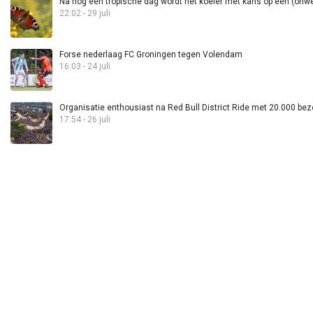
Na nog één tropische dag wordt het koeler met kans op een (onwee
22:02 - 29 juli
Forse nederlaag FC Groningen tegen Volendam
16:03 - 24 juli
Organisatie enthousiast na Red Bull District Ride met 20.000 bez
17:54 - 26 juli