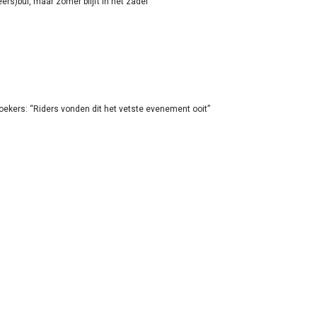
rs)bui, maar zomer blijft in het zadel
oekers: “Riders vonden dit het vetste evenement ooit”