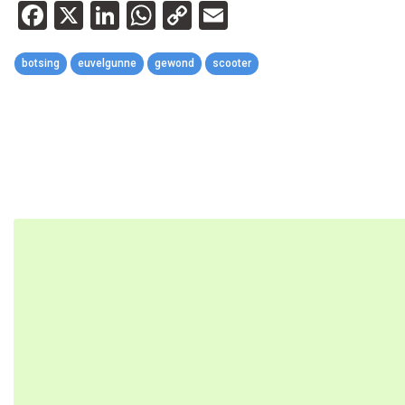
Facebook
X
LinkedIn
WhatsApp
Copy
Email
Link
botsing
euvelgunne
gewond
scooter