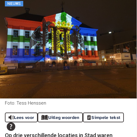
NIEUWS
Foto: Tess Henssen
Lees voor
Uitleg woorden
Simpele tekst
Op drie verschillende locaties in Stad waren