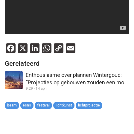
Facebook
X
LinkedIn
WhatsApp
Copy
Email
Link
Gerelateerd
Enthousiasme over plannen Wintergoud:
“Projecties op gebouwen zouden een mooi
9:29 - 14 april
onderdeel kunnen zijn”
beam
esns
festival
lichtkunst
lichtprojectie