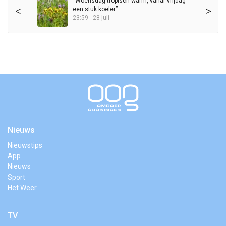
“Woensdag tropisch warm, vanaf vrijdag
<
>
een stuk koeler”
23:59 - 28 juli
Nieuws
Nieuwstips
App
Nieuws
Sport
Het Weer
TV