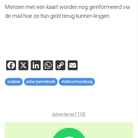
Mensen met een kaart worden nog geïnformeerd via
de mail hoe ze hun geld terug kunnen krijgen.
Facebook
X
LinkedIn
WhatsApp
Copy
Email
Link
oudjaar
peter pannekoek
stadsschouwburg
Adverteren? [12]