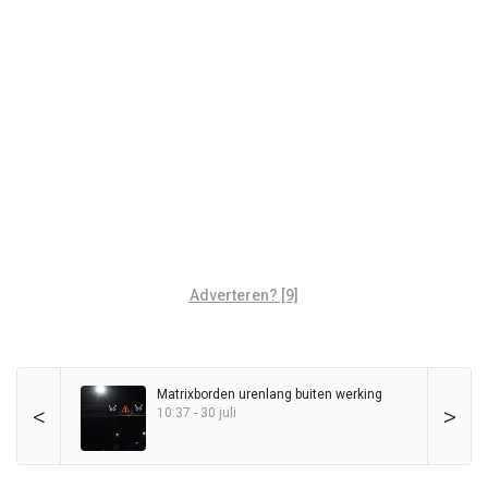
Adverteren? [9]
Matrixborden urenlang buiten werking
<
>
10:37 - 30 juli