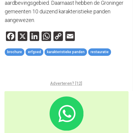
aardbevingsgebied. Daarnaast hebben de Groninger
gemeenten 10 duizend karakteristieke panden
aangewezen.
Facebook
X
LinkedIn
WhatsApp
Copy
Email
Link
brochure
erfgoed
karakteristieke panden
restauratie
Adverteren? [12]