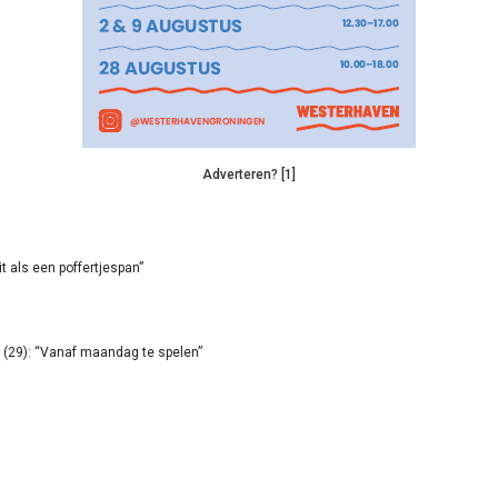
Adverteren? [1]
it als een poffertjespan”
(29): “Vanaf maandag te spelen”