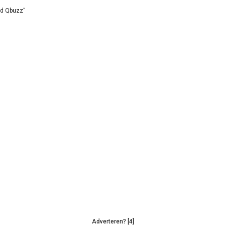
id Qbuzz”
Adverteren? [4]