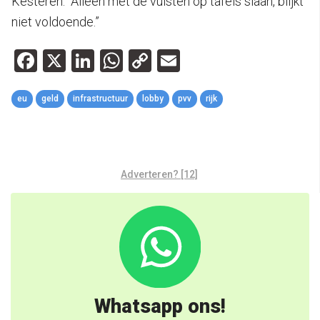
Kesteren. “Alleen met de vuisten op tafels slaan, blijkt
niet voldoende.”
Facebook
X
LinkedIn
WhatsApp
Copy
Email
Link
eu
geld
infrastructuur
lobby
pvv
rijk
Adverteren? [12]
Whatsapp ons!