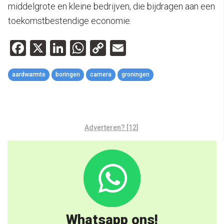
middelgrote en kleine bedrijven, die bijdragen aan een
toekomstbestendige economie.
Facebook
X
LinkedIn
WhatsApp
Copy
Email
Link
aardwarmte
boringen
camera
groningen
Adverteren? [12]
Whatsapp ons!