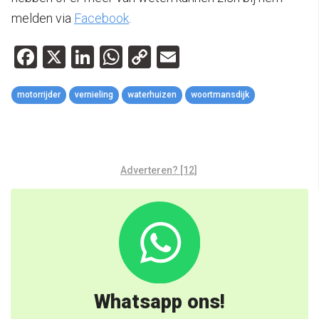
melden via
Facebook
.
Facebook
X
LinkedIn
WhatsApp
Copy
Email
Link
motorrijder
vernieling
waterhuizen
woortmansdijk
Adverteren? [12]
Whatsapp ons!