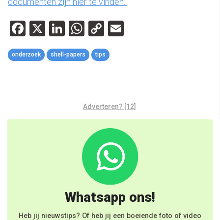
documenten zijn hier te vinden.
Facebook
X
LinkedIn
WhatsApp
Copy
Email
Link
onderzoek
shell-papers
tips
Adverteren? [12]
Whatsapp ons!
Heb jij nieuwstips? Of heb jij een boeiende foto of video