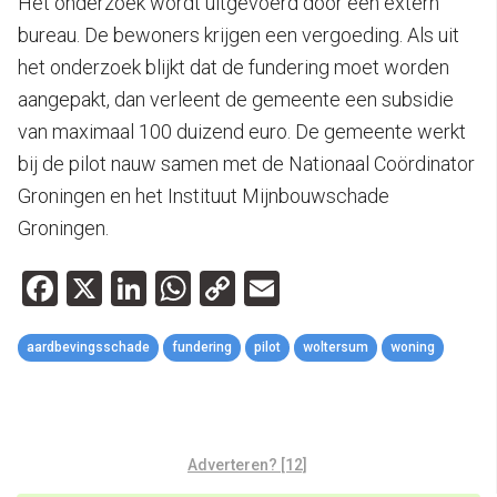
Het onderzoek wordt uitgevoerd door een extern
bureau. De bewoners krijgen een vergoeding. Als uit
het onderzoek blijkt dat de fundering moet worden
aangepakt, dan verleent de gemeente een subsidie
van maximaal 100 duizend euro. De gemeente werkt
bij de pilot nauw samen met de Nationaal Coördinator
Groningen en het Instituut Mijnbouwschade
Groningen.
Facebook
X
LinkedIn
WhatsApp
Copy
Email
Link
aardbevingsschade
fundering
pilot
woltersum
woning
Adverteren? [12]