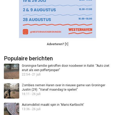
Adverteren? [1]
Populaire berichten
Groningse familie getroffen door noodweer in Italië: “Auto ziet
eruit als een poffertjespan”
22:54 - 21 juli
Zombies nemen Haren over in nieuwe game van Groninger
Justin (29): “Vanaf maandag te spelen”
16:11 - 26 juli
Automobilist maakt spin in ‘Mario Kartbocht’
13:36 - 26 juli