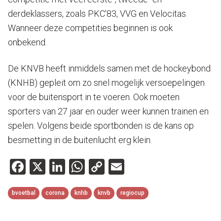
derdeklassers, zoals PKC’83, VVG en Velocitas.
Wanneer deze competities beginnen is ook
onbekend.
De KNVB heeft inmiddels samen met de hockeybond
(KNHB) gepleit om zo snel mogelijk versoepelingen
voor de buitensport in te voeren. Ook moeten
sporters van 27 jaar en ouder weer kunnen trainen en
spelen. Volgens beide sportbonden is de kans op
besmetting in de buitenlucht erg klein.
Facebook
X
LinkedIn
WhatsApp
Copy
Email
Link
bvoetbal
corona
knhb
knvb
regiocup