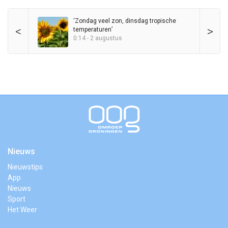
‘Zondag veel zon, dinsdag tropische
<
>
temperaturen’
0:14 - 2 augustus
Nieuws
Nieuwstips
App
Nieuws
Sport
Het Weer