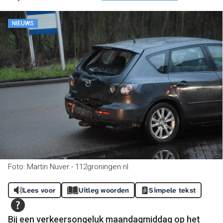
NIEUWS
Foto: Martin Nuver - 112groningen.nl
Lees voor
Uitleg woorden
Simpele tekst
Bij een verkeersongeluk maandagmiddag op het