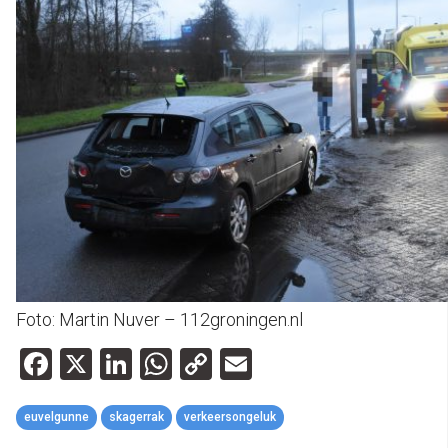
Foto: Martin Nuver – 112groningen.nl
Facebook
X
LinkedIn
WhatsApp
Copy
Email
Link
euvelgunne
skagerrak
verkeersongeluk