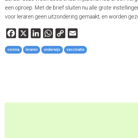
een oproep. Met de brief sluiten nu alle grote instellin
voor leraren geen uitzondering gemaakt, en worden gezon
Facebook
X
LinkedIn
WhatsApp
Copy
Email
Link
corona
leraren
onderwijs
vaccinatie