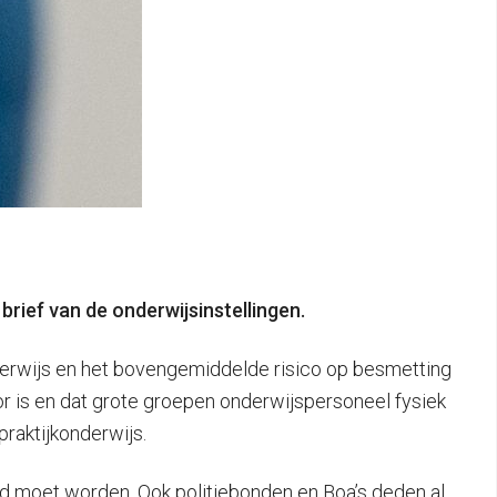
brief van de onderwijsinstellingen.
derwijs en het bovengemiddelde risico op besmetting
or is en dat grote groepen onderwijspersoneel fysiek
raktijkonderwijs.
d moet worden. Ook politiebonden en Boa’s deden al