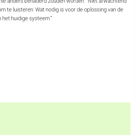
inie anders benaderd zouden worden. “Niet afwachtend
m te luisteren. Wat nodig is voor de oplossing van de
n het huidige systeem.”