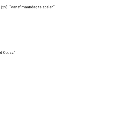
(29): “Vanaf maandag te spelen”
id Qbuzz”