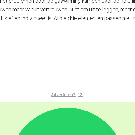
 met problemen door de gaswinning kampen over de hele l
ouwen maar vanuit vertrouwen. Niet om uit te leggen, maar o
sief en individueel is. Al die drie elementen passen niet i
Adverteren? [12]