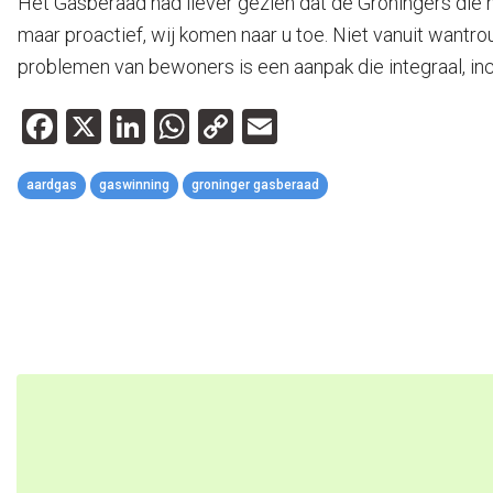
Het Gasberaad had liever gezien dat de Groningers die
maar proactief, wij komen naar u toe. Niet vanuit wantr
problemen van bewoners is een aanpak die integraal, inclu
Facebook
X
LinkedIn
WhatsApp
Copy
Email
Link
aardgas
gaswinning
groninger gasberaad