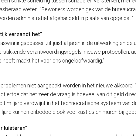
 een strikte scheiding tussen schade en versterken, met 
het Gasberaad weten. “Bewoners worden gek van de bureaucrat
orden administratief afgehandeld in plaats van opgelost.”
ijk verzandt het”
gaswinningsdossier, zit juist al jaren in de uitwerking en 
n verstikkende verantwoordingsregels, nieuwe protocollen, 
 heeft maakt het voor ons ongeloofwaardig.”
e problemen niet aangepakt worden in het nieuwe akkoord.
t ertoe dat het zeer de vraag is hoeveel van dit geld dir
an dit miljard verdwijnt in het technocratische systeem va
miljard kunnen onbedoeld ook veel kastjes en muren bij ge
 luisteren”