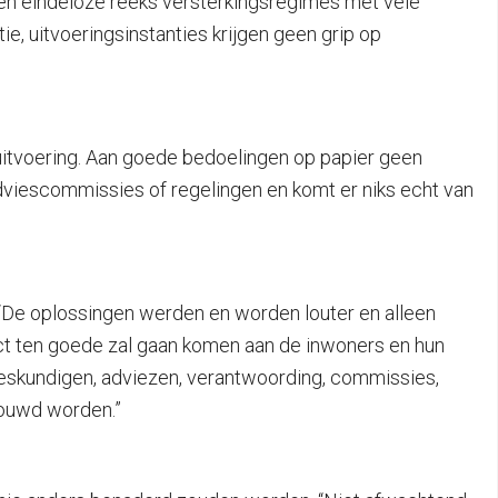
een eindeloze reeks versterkingsregimes met vele
ie, uitvoeringsinstanties krijgen geen grip op
de uitvoering. Aan goede bedoelingen op papier geen
adviescommissies of regelingen en komt er niks echt van
 “De oplossingen werden en worden louter en alleen
ect ten goede zal gaan komen aan de inwoners en hun
n deskundigen, adviezen, verantwoording, commissies,
bouwd worden.”