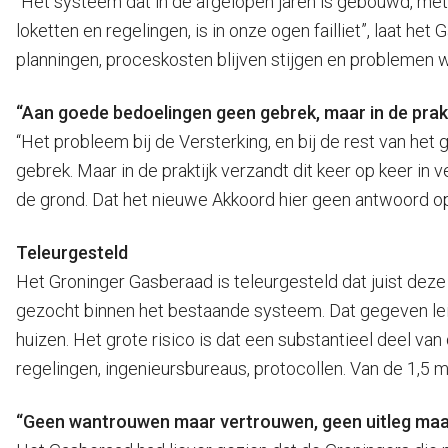
“Het systeem dat in de afgelopen jaren is gebouwd, met
loketten en regelingen, is in onze ogen failliet”, laat 
planningen, proceskosten blijven stijgen en problemen w
“Aan goede bedoelingen geen gebrek, maar in de prakt
“Het probleem bij de Versterking, en bij de rest van het 
gebrek. Maar in de praktijk verzandt dit keer op keer i
de grond. Dat het nieuwe Akkoord hier geen antwoord op
Teleurgesteld
Het Groninger Gasberaad is teleurgesteld dat juist dez
gezocht binnen het bestaande systeem. Dat gegeven leid
huizen. Het grote risico is dat een substantieel deel v
regelingen, ingenieursbureaus, protocollen. Van de 1,5 
“Geen wantrouwen maar vertrouwen, geen uitleg maar