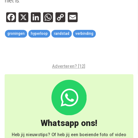
niet is.
Facebook
X
LinkedIn
WhatsApp
Copy
Email
Link
groningen
hyperloop
randstad
verbinding
Adverteren? [12]
Whatsapp ons!
Heb jij nieuwstips? Of heb jij een boeiende foto of video