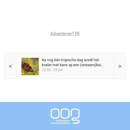
Adverteren? [9]
Na nog één tropische dag wordt het
<
>
koeler met kans op een (onweers)bui,
maar zomer blijft in het zadel
22:02 - 29 juli