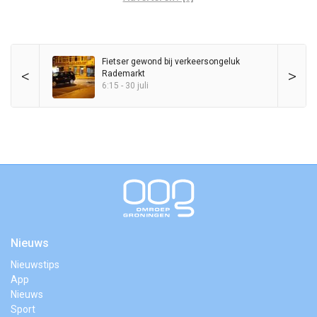
Fietser gewond bij verkeersongeluk
<
>
Rademarkt
6:15 - 30 juli
Nieuws
Nieuwstips
App
Nieuws
Sport