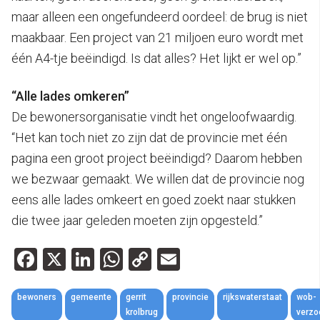
maar alleen een ongefundeerd oordeel: de brug is niet
maakbaar. Een project van 21 miljoen euro wordt met
één A4-tje beëindigd. Is dat alles? Het lijkt er wel op.”
“Alle lades omkeren”
De bewonersorganisatie vindt het ongeloofwaardig.
“Het kan toch niet zo zijn dat de provincie met één
pagina een groot project beëindigd? Daarom hebben
we bezwaar gemaakt. We willen dat de provincie nog
eens alle lades omkeert en goed zoekt naar stukken
die twee jaar geleden moeten zijn opgesteld.”
Facebook
X
LinkedIn
WhatsApp
Copy
Email
Link
bewoners
gemeente
gerrit
provincie
rijkswaterstaat
wob-
krolbrug
verzo