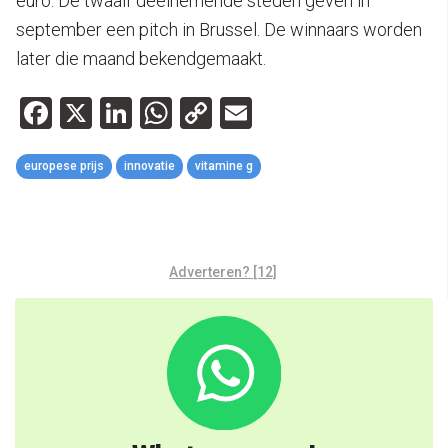
euro. De twaalf deelnemende steden geven in
september een pitch in Brussel. De winnaars worden
later die maand bekendgemaakt.
Facebook
X
LinkedIn
WhatsApp
Copy
Email
Link
europese prijs
innovatie
vitamine g
Adverteren? [12]