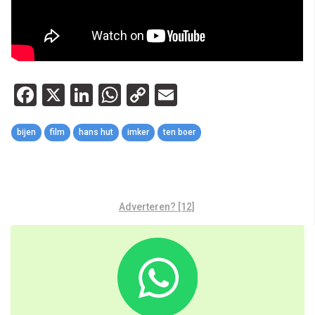
Facebook
X
LinkedIn
WhatsApp
Copy
Email
Link
bijen
film
hans hut
imker
ten boer
Adverteren? [12]