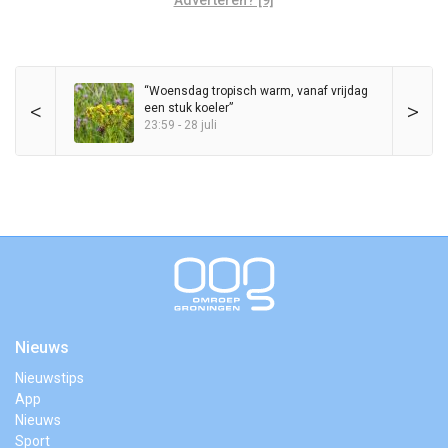
Adverteren? [9]
“Woensdag tropisch warm, vanaf vrijdag
<
>
een stuk koeler”
23:59 - 28 juli
Nieuws
Nieuwstips
App
Nieuws
Sport