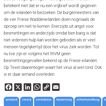
betekent niet dat er nu een vrijbrief wordt gegeven
om de eilanden te bezoeken. De burgemeesters van
de vier Friese Waddeneilanden doen nogmaals de
oproep om niet te komen. Enerzijds uit angst voor
besmettingen en anderzijds omdat ben bang is dat
niet iedereen hulp kan worden geboden als er veel
mensen tegelijkertijd door het virus ziek worden. Tot
nu toe zijn er volgens het RIVM geen
besmettingsgevallen bekend op de Friese eilanden.
Op Texel daarentegen waart het virus al wel rond. Ook
is er daar iemand overleden.
Facebook
X
LinkedIn
WhatsApp
Copy
Email
Link
ameland
corona
coronavirus
lauwersoog
schiermonnikoog
t