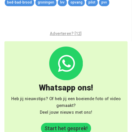
bed-bad-brood
groningen
lvv
opvang
pilot
pvv
Adverteren? [12]
Whatsapp ons!
Heb jij nieuwstips? Of heb jij een boeiende foto of video
gemaakt?
Deel jouw nieuws met ons!
Start het gesprek!