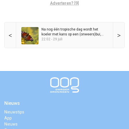
Adverteren? [9]
Na nog één tropische dag wordt het
<
>
koeler met kans op een (onweers)bui,
maar zomer blijft in het zadel
22:02 - 29 juli
Nieuws
Nieuwstips
App
Nieuws