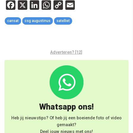
Facebook
X
LinkedIn
WhatsApp
Copy
Email
Link
cansat
csg augustinus
satelliet
Adverteren? [12]
Whatsapp ons!
Heb jij nieuwstips? Of heb jij een boeiende foto of video
gemaakt?
Deel jouw nieuws met ons!