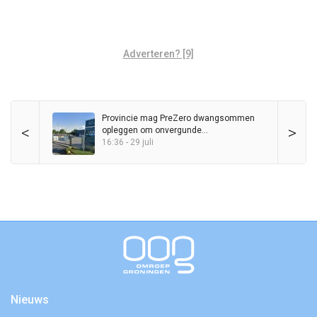
Adverteren? [9]
Provincie mag PreZero dwangsommen
<
>
opleggen om onvergunde
sorteerinstallatie
16:36 - 29 juli
Nieuws