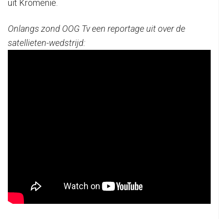
uit Kromenie.
Onlangs zond OOG Tv een reportage uit over de
satellieten-wedstrijd: