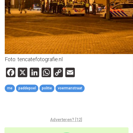
Foto: tencatefotografie.nl
Facebook
X
LinkedIn
WhatsApp
Copy
Email
Link
me
paddepoel
politie
voermanstraat
Adverteren? [12]