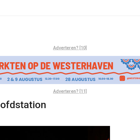
Adverteren? [10]
Adverteren? [11]
oofdstation