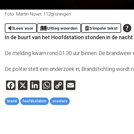
Foto: Martin Nuver, 112groningen
Lees voor
Uitleg woorden
Simpele tekst
In de buurt van het Hoofdstation stonden in de nacht
De melding kwam rond 01.30 uur binnen. De brandweer en
De politie stelt een onderzoek in, Brandstichting wordt n
Facebook
X
LinkedIn
WhatsApp
Copy
Email
Link
brand
hoofdsstation
scooters