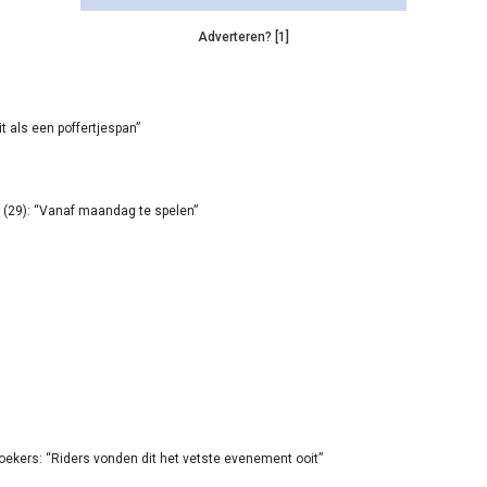
Adverteren? [1]
it als een poffertjespan”
(29): “Vanaf maandag te spelen”
oekers: “Riders vonden dit het vetste evenement ooit”