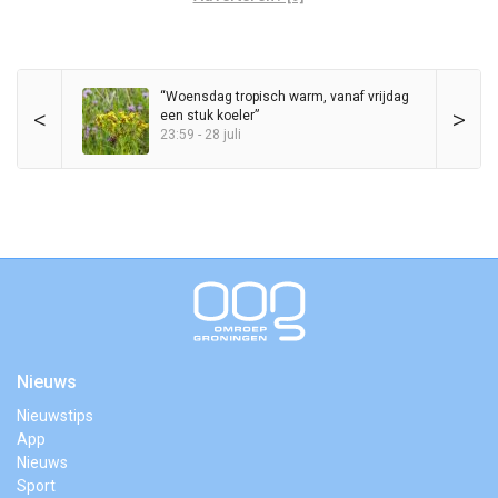
“Woensdag tropisch warm, vanaf vrijdag
<
>
een stuk koeler”
23:59 - 28 juli
Nieuws
Nieuwstips
App
Nieuws
Sport