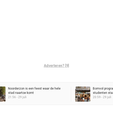
Adverteren? [9]
Noorderzon is een feest waar de hele
Bomvol progr
stad naartoe komt
studenten staa
21:56 - 29 juli
KEI-lopers daal
20:59 - 29 juli