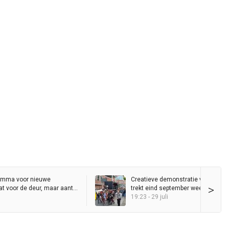
amma voor nieuwe
Creatieve demonstratie voor vrije 
>
t voor de deur, maar aantal
trekt eind september weer door
t al jaren
binnenstad
19:23 - 29 juli