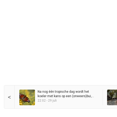
Na nog één tropische dag wordt het
<
koeler met kans op een (onweers)bui,
maar zomer blijft in het zadel
22:02 - 29 juli