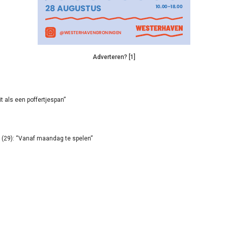
Adverteren? [1]
it als een poffertjespan”
(29): “Vanaf maandag te spelen”