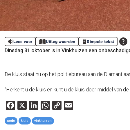
Lees voor
Uitleg woorden
Simpele tekst
Dinsdag 31 oktober is in Vinkhuizen een onbeschadi
De kluis staat nu op het politiebureau aan de Diamantlaa
“Herkent u de kluis en kunt u de kluis door middel van d
Facebook
X
LinkedIn
WhatsApp
Copy
Email
Link
code
kluis
vinkhuizen