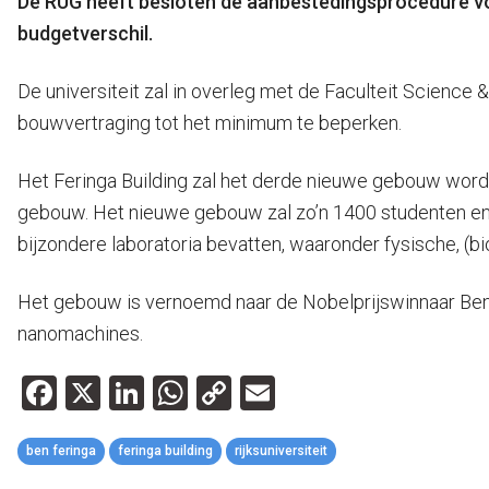
De RUG heeft besloten de aanbestedingsprocedure voo
budgetverschil.
De universiteit zal in overleg met de Faculteit Science
bouwvertraging tot het minimum te beperken.
Het Feringa Building zal het derde nieuwe gebouw worden
gebouw. Het nieuwe gebouw zal zo’n 1400 studenten en
bijzondere laboratoria bevatten, waaronder fysische, (bio
Het gebouw is vernoemd naar de Nobelprijswinnaar Ben 
nanomachines.
Facebook
X
LinkedIn
WhatsApp
Copy
Email
Link
ben feringa
feringa building
rijksuniversiteit