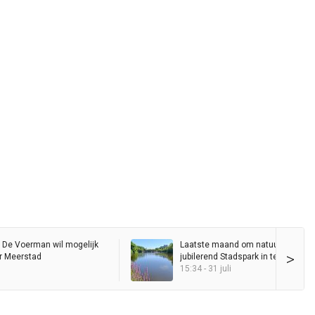
 De Voerman wil mogelijk
Laatste maand om natuurfoto’s va
>
r Meerstad
jubilerend Stadspark in te sturen v
wedstrijd
15:34 - 31 juli