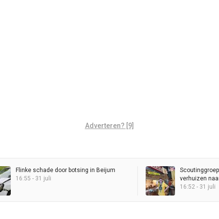
Adverteren? [9]
Flinke schade door botsing in Beijum
Scoutinggroep
16:55 - 31 juli
verhuizen naa
16:52 - 31 juli