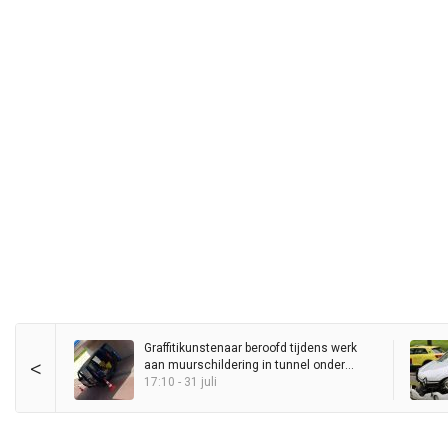
Graffitikunstenaar beroofd tijdens werk
<
aan muurschildering in tunnel onder
Station Haren
17:10 - 31 juli