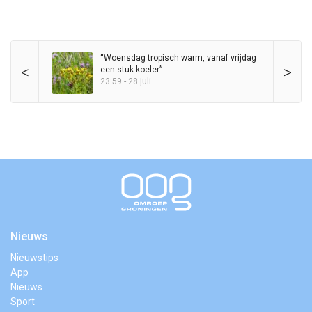
“Woensdag tropisch warm, vanaf vrijdag
<
>
een stuk koeler”
23:59 - 28 juli
Nieuws
Nieuwstips
App
Nieuws
Sport