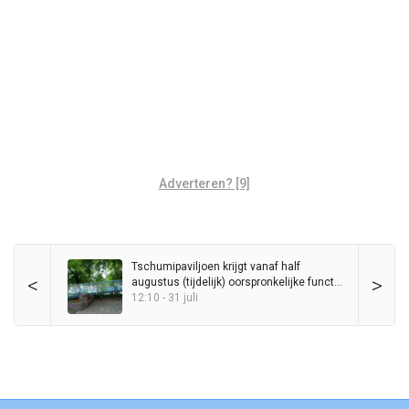
Adverteren? [9]
Tschumipaviljoen krijgt vanaf half
<
>
augustus (tijdelijk) oorspronkelijke functie
als ‘videogalerie’ terug, bezoekers mogen
12:10 - 31 juli
ook naar binnen