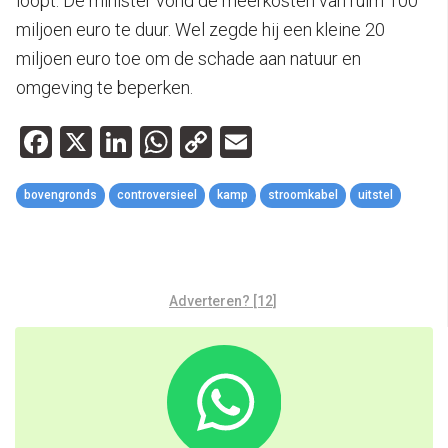
loopt. De minister vond de meerkosten van ruim 100
miljoen euro te duur. Wel zegde hij een kleine 20
miljoen euro toe om de schade aan natuur en
omgeving te beperken.
Facebook
X
LinkedIn
WhatsApp
Copy
Email
Link
bovengronds
controversieel
kamp
stroomkabel
uitstel
Adverteren? [12]