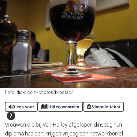
Foto: flickr.com/photos/brostad/
Lees voor
Uitleg woorden
Simpele tekst
Vrouwen die bij Van Hulley afgelopen dinsdag hun
diploma haalden, krijgen vrijdag een netwerkborrel