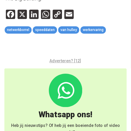
Facebook
X
LinkedIn
WhatsApp
Copy
Email
Link
netwerkborrel
speeddaten
van hulley
werkervaring
Adverteren? [12]
Whatsapp ons!
Heb jij nieuwstips? Of heb jij een boeiende foto of video